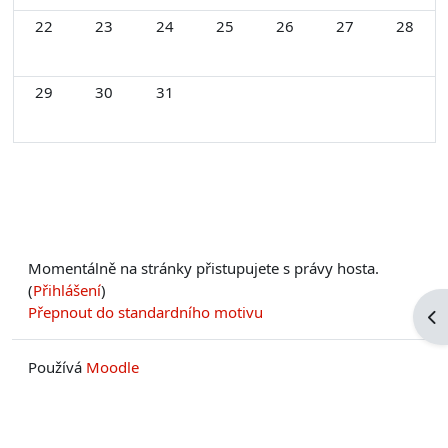
Žádné události, pondělí, 22. prosince
Žádné události, úterý, 23. prosince
Žádné události, středa, 24. prosince
Žádné události, čtvrtek, 25. prosin
Žádné události, pátek, 26.
Žádné události, s
Žádné ud
22
23
24
25
26
27
28
Žádné události, pondělí, 29. prosince
Žádné události, úterý, 30. prosince
Žádné události, středa, 31. prosince
29
30
31
Momentálně na stránky přistupujete s právy hosta.
(
Přihlášení
)
Přepnout do standardního motivu
Ote
Používá
Moodle