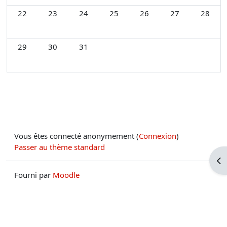
Aucun événement, lundi 22 décembre
Aucun événement, mardi 23 décembre
Aucun événement, mercredi 24 décembre
Aucun événement, jeudi 25 décem
Aucun événement, vendr
Aucun événement
Aucun é
22
23
24
25
26
27
28
Aucun événement, lundi 29 décembre
Aucun événement, mardi 30 décembre
Aucun événement, mercredi 31 décembre
29
30
31
Vous êtes connecté anonymement (
Connexion
)
Passer au thème standard
Ouv
Fourni par
Moodle