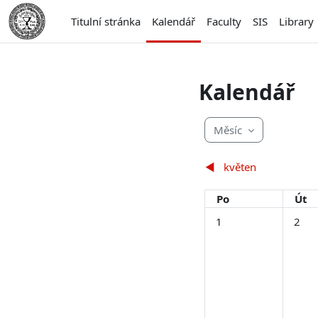
Přejít k hlavnímu obsahu
Titulní stránka
Kalendář
Faculty
SIS
Library
Kalendář
Měsíc
◀︎
květen
Pondělí
Úte
Po
Út
Žádné události, ponděl
Žádné 
1
2