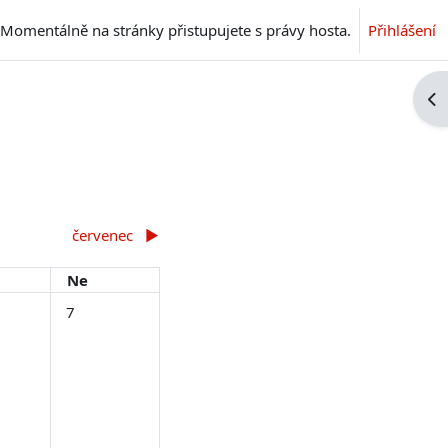
Momentálně na stránky přistupujete s právy hosta.
Přihlášení
Ote
červenec
▶︎
ta
Neděle
Ne
5. června
dálosti, sobota, 6. června
Žádné události, neděle, 7. června
7