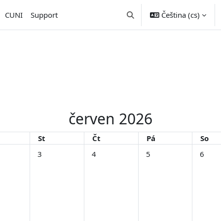
CUNI
Support
Čeština ‎(cs)‎
Přepnout vyhledávání
červen 2026
rý
Středa
Čtvrtek
Pátek
Sobo
St
Čt
Pá
So
í, 1. června
události, úterý, 2. června
Žádné události, středa, 3. června
Žádné události, čtvrtek, 4. června
Žádné události, pátek, 
Žádné u
3
4
5
6