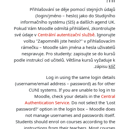
Přihlašování se děje pomocí stejných údajů
(login/jméno – heslo) jako do Studijního
informačního systému (SIS) a dalších agend UK.
Pokud Vám Moodle odmítá přihlášení, zkontrolujte
své údaje v
Centrální autentizační službě
. Ignorujte
volbu "Zapomněli jste heslo?" v přihlašovacím
rámečku – Moodle sám jména a hesla uživatelů
nespravuje. Pro studenty: zapisujte se do kursů
podle instrukcí od učitelů. Většina kursů vyžaduje k
.
zápisu
klíč
Log in using the same login details
(username/email address – password) as for other
CUNI systems. If you are unable to log in to
Moodle, check your details in the
Central
Authentication Service.
Do not select the 'Lost
password?' option in the login box – Moodle does
not manage usernames and passwords itself.
Students should enrol on courses according to the
instructions from their teachers. Most courses