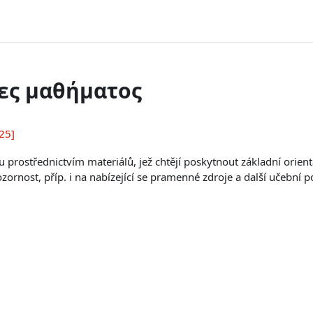
ες μαθήματος
25]
 prostřednictvím materiálů
, jež chtějí poskytnout základní orien
zornost, příp. i na nabízející se pramenné zdroje a další učební 