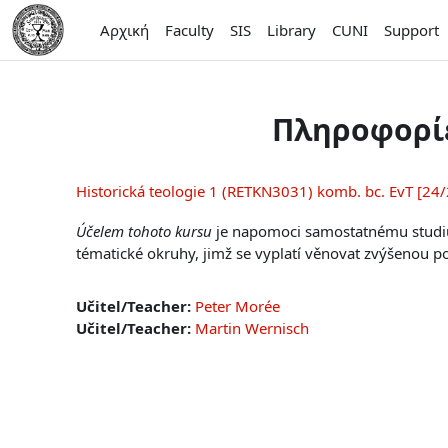
Μετάβαση στο κεντρικό περιεχόμενο
Αρχική
Faculty
SIS
Library
CUNI
Support
Πληροφορί
Historická teologie 1 (RETKN3031) komb. bc. EvT [24/
Účelem tohoto kursu
je napomoci samostatnému studiu
tématické okruhy, jimž se vyplatí věnovat zvýšenou po
Učitel/Teacher:
Peter Morée
Učitel/Teacher:
Martin Wernisch