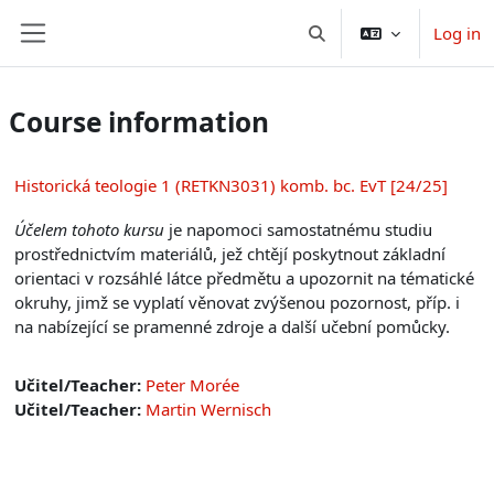
Skip to main content
Log in
Toggle search input
Side panel
Course information
Historická teologie 1 (RETKN3031) komb. bc. EvT [24/25]
Účelem tohoto kursu
je napomoci samostatnému studiu
prostřednictvím materiálů
, jež chtějí poskytnout základní
orientaci v rozsáhlé látce předmětu a upozornit na tématické
okruhy, jimž se vyplatí věnovat zvýšenou pozornost, příp. i
na nabízející se pramenné zdroje a další učební pomůcky.
Učitel/Teacher:
Peter Morée
Učitel/Teacher:
Martin Wernisch