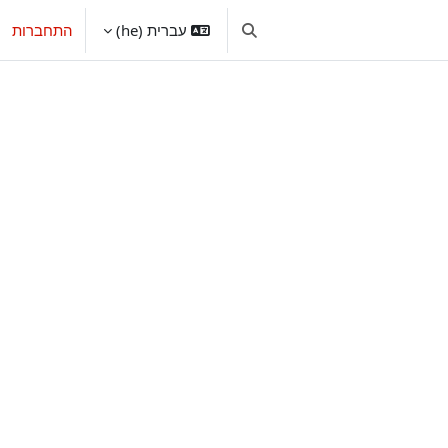
עברית ‎(he)‎
התחברות
הצגה או הסתרה של קלט חיפוש