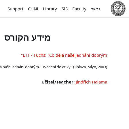
ילוג לתוכן הראשי
ראשי
Faculty
SIS
Library
CUNI
Support
מידע הקורס
ET1 - Fuchs: "Co dělá naše jednání dobrým"
lá naše jednání dobrým? Uvedení do etiky" (Jihlava, Mlýn, 2003).
Učitel/Teacher:
Jindřich Halama