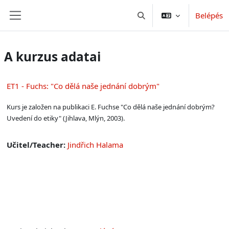
Tovább a fő tartalomhoz
Belépés
Keresési bemeneti adatok 
Oldalpanel
A kurzus adatai
ET1 - Fuchs: "Co dělá naše jednání dobrým"
Kurs je založen na publikaci E. Fuchse "Co dělá naše jednání dobrým?
Uvedení do etiky" (Jihlava, Mlýn, 2003).
Učitel/Teacher:
Jindřich Halama