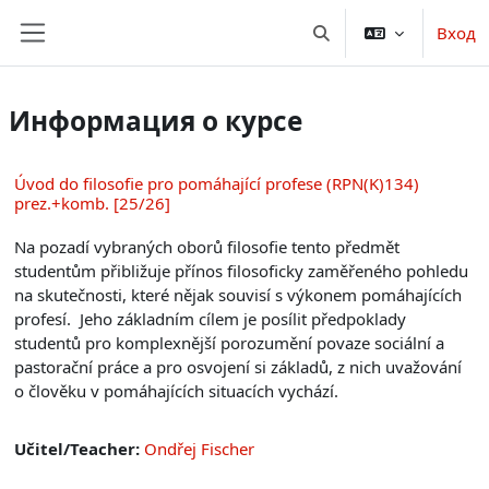
Перейти к основному содержанию
Вход
Изменить данные пои
Боковая панель
Информация о курсе
Úvod do filosofie pro pomáhající profese (RPN(K)134)
prez.+komb. [25/26]
Na pozadí vybraných oborů filosofie tento předmět
studentům přibližuje přínos filosoficky zaměřeného pohledu
na skutečnosti, které nějak souvisí s výkonem pomáhajících
profesí. Jeho základním cílem je posílit předpoklady
studentů pro komplexnější porozumění povaze sociální a
pastorační práce a pro osvojení si základů, z nich uvažování
o člověku v pomáhajících situacích vychází.
Učitel/Teacher:
Ondřej Fischer