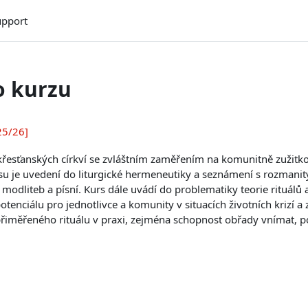
upport
o kurzu
25/26]
křesťanských církví se zvláštním zaměřením na komunitně zužitkova
rsu je uvedení do liturgické hermeneutiky a seznámení s rozman
odliteb a písní. Kurs dále uvádí do problematiky teorie rituálů a
tenciálu pro jednotlivce a komunity v situacích životních krizí a z
přiměřeného rituálu v praxi, zejména schopnost obřady vnímat, por