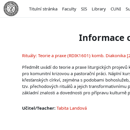
Přejít k hlavnímu obsahu
Titulní stránka
Faculty
SIS
Library
CUNI
S
Informace 
Rituály: Teorie a praxe (RDIK1601) komb. Diakonika [
Předmět uvádí do teorie a praxe liturgických projevů 
pro komunitní krizovou a pastorační práci. Náplní ku
křesťanských církví, zejména s podobami bohoslužeb, m
tzv. přechodových rituálů a jejich transformativnímu po
základní znalosti a dovednosti pro přípravu kulturně 
Učitel/Teacher:
Tabita Landová