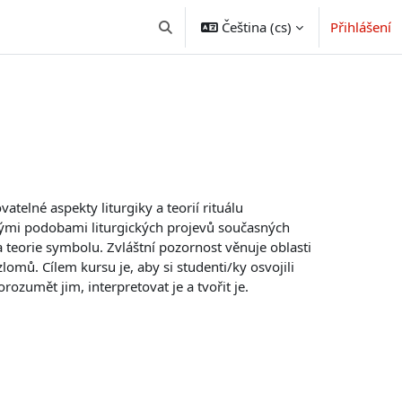
Čeština ‎(cs)‎
Přihlášení
Přepnout vyhledávání
telné aspekty liturgiky a teorií rituálu
itými podobami liturgických projevů současných
 teorie symbolu. Zvláštní pozornost věnuje oblasti
lomů. Cílem kursu je, aby si studenti/ky osvojili
ozumět jim, interpretovat je a tvořit je.