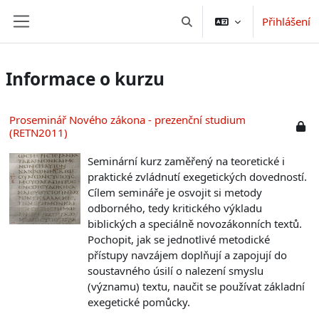
Přejít k hlavnímu obsahu
Přihlášení
Přepnout vyhledávání
Boční panel
Informace o kurzu
Proseminář Nového zákona - prezenční studium
(RETN2011)
Seminární kurz zaměřený na teoretické i
praktické zvládnutí exegetických dovedností.
Cílem semináře je osvojit si metody
odborného, tedy kritického výkladu
biblických a speciálně novozákonních textů.
Pochopit, jak se jednotlivé metodické
přístupy navzájem doplňují a zapojují do
soustavného úsilí o nalezení smyslu
(významu) textu, naučit se používat základní
exegetické pomůcky.