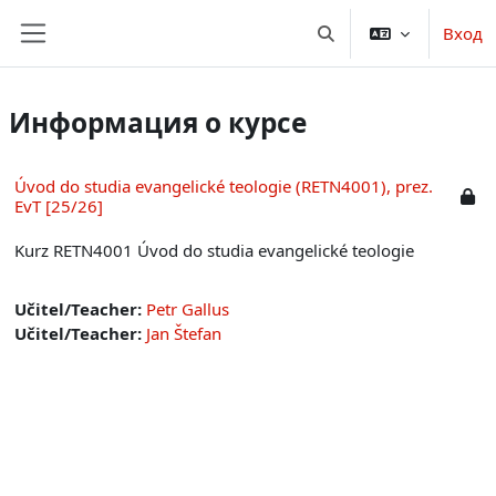
Перейти к основному содержанию
Вход
Изменить данные пои
Боковая панель
Информация о курсе
Úvod do studia evangelické teologie (RETN4001), prez.
EvT [25/26]
Kurz RETN4001 Úvod do studia evangelické teologie
Učitel/Teacher:
Petr Gallus
Učitel/Teacher:
Jan Štefan