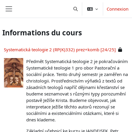
Passer au contenu principal
Connexion
Activer/désactiver la saisie d
Panneau latéral
Informations du cours
Systematická teologie 2 (RP(K)332) prez+komb [24/25]
Předmět Systematická teologie 2 je pokračováním
Systematické teologie 1 pro obor Pastorační a
sociální práce. Tento druhý semestr je zaměřen na
christologii. Prostřednictvím výňatků z textů od
zásadních teologů napříč dějinami křesťanství se
budeme seznamovat s různými typy porozumění
postavě Ježíše Krista. Budeme objevovat, jak
interpretace Ježíše těchto autorů rezonují se
sociálními a existenciálními otázkami, které si
dnes klademe.
Základní učebnicí ke kurzu je JANDEJSEK, Petr,