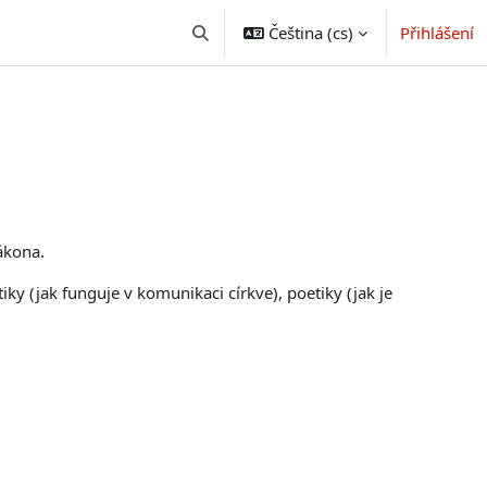
Čeština ‎(cs)‎
Přihlášení
Přepnout vyhledávání
ákona.
iky (jak funguje v komunikaci církve), poetiky (jak je