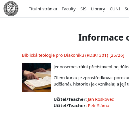
Přejít k hlavnímu obsahu
Titulní stránka
Faculty
SIS
Library
CUNI
S
Informace 
Biblická teologie pro Diakoniku (RDIK1301) [25/26]
Jednosemestrální představení nejdůle
Cílem kurzu je zprostředkovat porozumě
udělaná), historie (jak vznikala) a její
Učitel/Teacher:
Jan Roskovec
Učitel/Teacher:
Petr Sláma