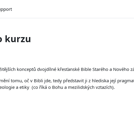
upport
o kurzu
žitějších konceptů dvojdílné křesťanské Bible Starého a Nového z
ní tomu, oč v Bibli jde, tedy představit ji z hlediska její pragmat
 teologie a etiky (co říká o Bohu a mezilidských vztazích).