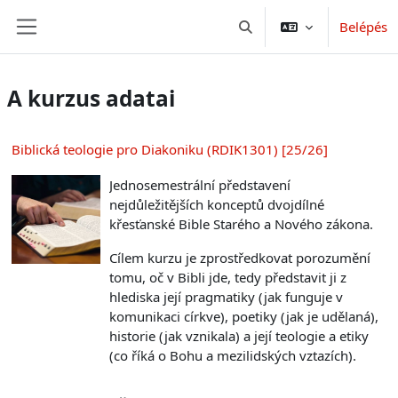
Tovább a fő tartalomhoz
Belépés
Keresési bemeneti adatok 
Oldalpanel
A kurzus adatai
Biblická teologie pro Diakoniku (RDIK1301) [25/26]
Jednosemestrální představení
nejdůležitějších konceptů dvojdílné
křesťanské Bible Starého a Nového zákona.
Cílem kurzu je zprostředkovat porozumění
tomu, oč v Bibli jde, tedy představit ji z
hlediska její pragmatiky (jak funguje v
komunikaci církve), poetiky (jak je udělaná),
historie (jak vznikala) a její teologie a etiky
(co říká o Bohu a mezilidských vztazích).