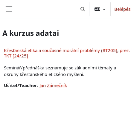
Tovább a fő tartalomhoz
Belépés
Keresési bemeneti adatok 
Oldalpanel
A kurzus adatai
Křesťanská etika a současné morální problémy (RT205), prez.
TKT [24/25]
Seminář/přednáška seznamuje se základními tématy a
okruhy křesťanského etického myšlení.
Učitel/Teacher:
Jan Zámečník