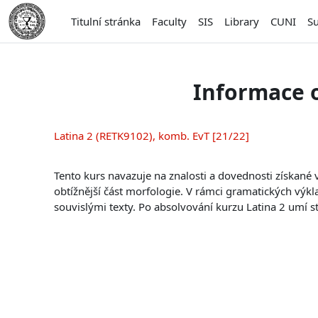
Přejít k hlavnímu obsahu
Titulní stránka
Faculty
SIS
Library
CUNI
S
Informace 
Latina 2 (RETK9102), komb. EvT [21/22]
Tento kurs navazuje na znalosti a dovednosti získané 
obtížnější část morfologie. V rámci gramatických výkl
souvislými texty. Po absolvování kurzu Latina 2 umí stu