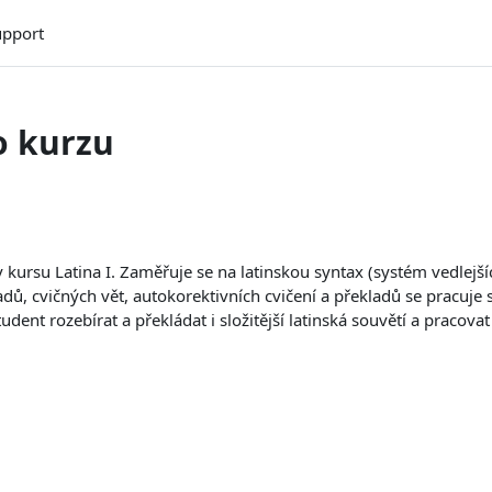
upport
o kurzu
v kursu Latina I. Zaměřuje se na latinskou syntax (systém vedlejš
adů, cvičných vět, autokorektivních cvičení a překladů se pracuje
dent rozebírat a překládat i složitější latinská souvětí a pracovat