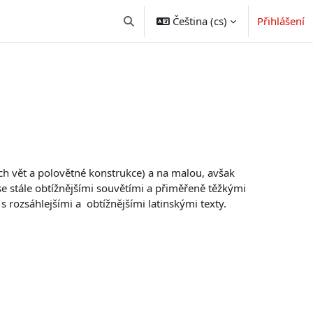
Čeština ‎(cs)‎
Přihlášení
Přepnout vyhledávání
ích vět a polovětné konstrukce) a na malou, avšak
 se stále obtížnějšími souvětími a přiměřeně těžkými
 s rozsáhlejšími a obtížnějšími latinskými texty.