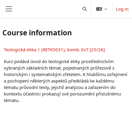
Skip to main content
Log in
Toggle search input
Side panel
Course information
Teologická etika 1 (RETK5031), komb. EvT [25/26]
Kurz podává úvod do teologické etiky prostřednictvím
vybraných základních témat, pojednaných průřezově s
historickým i systematickým zřetelem. K hlubšímu ozřejmení
a pochopení některých aspektů předkládá ke každému
tématu průvodní texty, jejichž analýzou a zařazením do
kontextu účastníci prokazují své porozumění příslušnému
tématu.