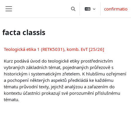
Skip to main content
confirmatio
Toggle search input
Side panel
facta classis
Teologická etika 1 (RETK5031), komb. EvT [25/26]
Kurz podává úvod do teologické etiky prostřednictvím
vybraných základních témat, pojednaných průřezově s
historickým i systematickým zřetelem. K hlubšímu ozřejmení
a pochopení některých aspektů předkládá ke každému
tématu průvodní texty, jejichž analýzou a zařazením do
kontextu účastníci prokazují své porozumění příslušnému
tématu.