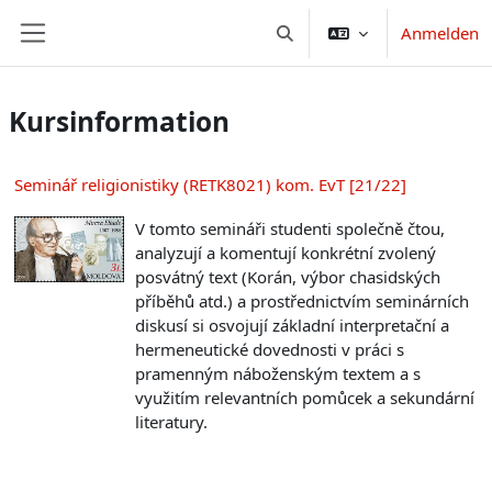
Zum Hauptinhalt
Anmelden
Sucheingabe umschalten
Website-Übersicht
Kursinformation
Seminář religionistiky (RETK8021) kom. EvT [21/22]
V tomto semináři studenti společně čtou,
analyzují a komentují konkrétní zvolený
posvátný text (Korán, výbor chasidských
příběhů atd.) a prostřednictvím seminárních
diskusí si osvojují základní interpretační a
hermeneutické dovednosti v práci s
pramenným náboženským textem a s
využitím relevantních pomůcek a sekundární
literatury.