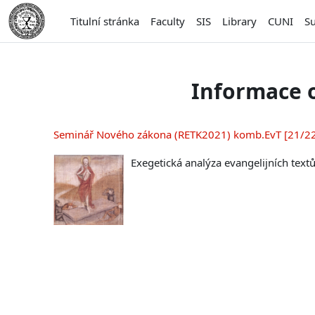
Přejít k hlavnímu obsahu
Titulní stránka
Faculty
SIS
Library
CUNI
S
Informace 
Seminář Nového zákona (RETK2021) komb.EvT [21/2
Exegetická analýza evangelijních textů