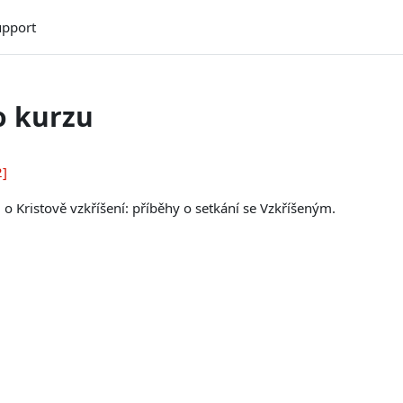
upport
o kurzu
2]
 o Kristově vzkříšení: příběhy o setkání se Vzkříšeným.