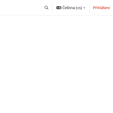
Čeština ‎(cs)‎
Přihlášení
Přepnout vyhledávání