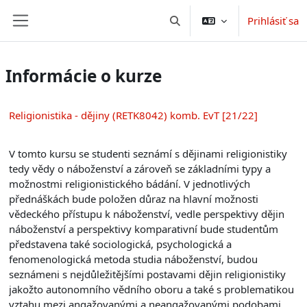
Preskočiť na hlavný obsah
Prihlásiť sa
Prepnúť vyhľadávanie
Bočný panel
Informácie o kurze
Religionistika - dějiny (RETK8042) komb. EvT [21/22]
V tomto kursu se studenti seznámí s dějinami religionistiky
tedy vědy o náboženství a zároveň se základními typy a
možnostmi religionistického bádání. V jednotlivých
přednáškách bude položen důraz na hlavní možnosti
vědeckého přístupu k náboženství, vedle perspektivy dějin
náboženství a perspektivy komparativní bude studentům
představena také sociologická, psychologická a
fenomenologická metoda studia náboženství, budou
seznámeni s nejdůležitějšími postavami dějin religionistiky
jakožto autonomního vědního oboru a také s problematikou
vztahu mezi angažovanými a neangažovanými podobami