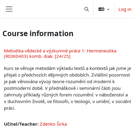
Skip to main content
Log in
Toggle search input
Side panel
Course information
Metodika vědecké a výzkumné práce 1: Hermeneutika
(RDIK0403) komb. diak. [24/25]
Kurs se věnuje metodám výkladu textů a kontextů jak jsme je
přejali z předchozích dějinných obdobích. Zvláštní pozornost
je pak věnována vývoji teorie rozumění od moderní k
postmoderní době. V přednáškové i seminární části jsou
zahrnuty příklady různých forem rozumění: v náboženství a
v duchovním životě, ve filosofii, v teologii, v umění, v sociální
práci.
Učitel/Teacher:
Zdenko Širka