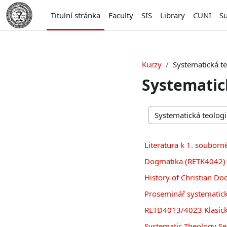
Přejít k hlavnímu obsahu
Titulní stránka
Faculty
SIS
Library
CUNI
S
Kurzy
Systematická te
Systematic
Kategorie kurzů
Literatura k 1. souborn
Dogmatika (RETK4042) 
History of Christian Do
Proseminář systematick
RETD4013/4023 Klasick
Systematic Theology S