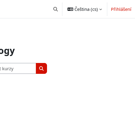
Čeština ‎(cs)‎
Přihlášení
Přepnout vyhledávání
logy
Vyhledat kurzy
Vyhledat kurzy