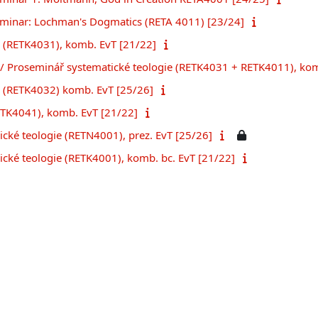
eminar: Lochman's Dogmatics (RETA 4011) [23/24]
1 (RETK4031), komb. EvT [21/22]
1/ Proseminář systematické teologie (RETK4031 + RETK4011), ko
2 (RETK4032) komb. EvT [25/26]
TK4041), komb. EvT [21/22]
ické teologie (RETN4001), prez. EvT [25/26]
ické teologie (RETK4001), komb. bc. EvT [21/22]