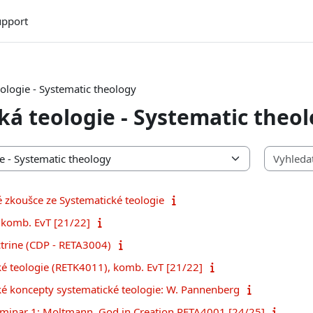
upport
ologie - Systematic theology
ká teologie - Systematic theo
é zkoušce ze Systematické teologie
komb. EvT [21/22]
ctrine (CDP - RETA3004)
é teologie (RETK4011), komb. EvT [21/22]
é koncepty systematické teologie: W. Pannenberg
eminar 1: Moltmann, God in Creation RETA4001 [24/25]